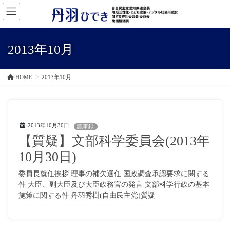
コ
ナ
ン
ビ
テ
ゲ
ン
ー
2013年10月
ツ
シ
に
ョ
移
ン
HOME
2013年10月
動
に
移
動
2013年10月30日
議事録
【質疑】文部科学委員会(2013年
10月30日)
委員長就任挨拶 理事の補欠選任 国政調査承認要求に関する
件 大臣、副大臣及び大臣政務官の発言 文部科学行政の基本
施策に関する件 丹羽秀樹(自由民主党)質疑